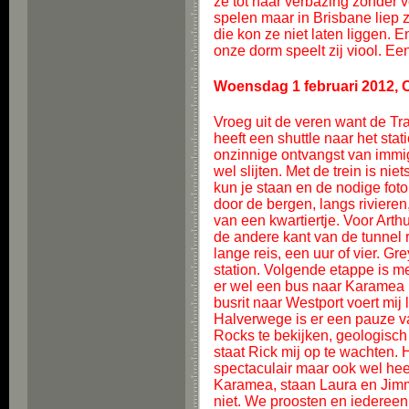
ze tot haar verbazing zonder v
spelen maar in Brisbane liep z
die kon ze niet laten liggen. 
onze dorm speelt zij viool. Ee
Woensdag 1 februari 2012, 
Vroeg uit de veren want de Tr
heeft een shuttle naar het sta
onzinnige ontvangst van immigr
wel slijten. Met de trein is n
kun je staan en de nodige foto
door de bergen, langs riviere
van een kwartiertje. Voor Arth
de andere kant van de tunnel ri
lange reis, een uur of vier. G
station. Volgende etappe is m
er wel een bus naar Karamea r
busrit naar Westport voert mij
Halverwege is er een pauze v
Rocks te bekijken, geologisch 
staat Rick mij op te wachten
spectaculair maar ook wel hee
Karamea, staan Laura en Jimm
niet. We proosten en iedereen d