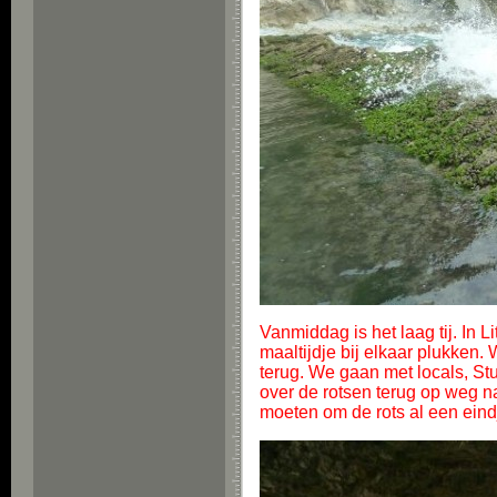
Vanmiddag is het laag tij. In
maaltijdje bij elkaar plukken.
terug. We gaan met locals, St
over de rotsen terug op weg n
moeten om de rots al een ein