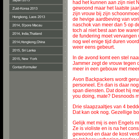
had het kunnen aan zijn niet N
gewoond maar het laatste jaar 
zijn vrouw bij zijn schoonmoede
de hevige aardbeving van vor
naschok van meer dan 5 op de 
toch al niet best aan toe ware
de fundering moet vervangen w
nog wel enige tijd duren voorda
weer eens gebeurt.
In de avond komt een stel naar 
Jammer zegt de vrouw tegen de
meer in een gebouw met meer 
Avon Backpackers wordt gerund
personeel. En dan is daar nog 
span diensten. Dat doet hij me
you doing, mate? Desnoods mee
Drie slaapzaaltjes van 4 bedd
Dat kan ook nog. Gezellige boe
Gelijk met mij is een Engels 
Ze is violiste en is na het co
gewoond en daar de kost verdie