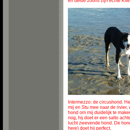
en beide zoons zijn echte Kiwi
Intermezzo: de circushond. Het 
mij en Stu mee naar de rivier, 
hond om mij duidelijk te maken
nog, hij doet er een salto ach
lucht zwevende hond. De hond 
here) doet hij perfect.