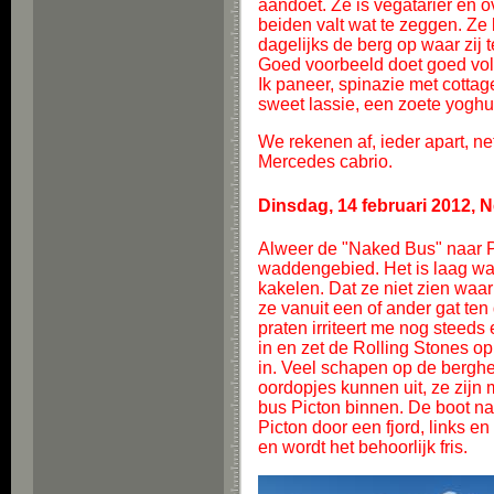
aandoet. Ze is vegatarier en 
beiden valt wat te zeggen. Ze 
dagelijks de berg op waar zij 
Goed voorbeeld doet goed volg
Ik paneer, spinazie met cotta
sweet lassie, een zoete yoghur
We rekenen af, ieder apart, ne
Mercedes cabrio.
Dinsdag, 14 februari 2012, N
Alweer de "Naked Bus" naar Pic
waddengebied. Het is laag wate
kakelen. Dat ze niet zien waar
ze vanuit een of ander gat ten
praten irriteert me nog steeds
in en zet de Rolling Stones o
in. Veel schapen op de bergh
oordopjes kunnen uit, ze zijn
bus Picton binnen. De boot na
Picton door een fjord, links e
en wordt het behoorlijk fris.