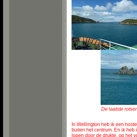
De laatste rotse
In Wellington heb ik een hoste
buiten het centrum. En ik heb 
lopen door de drukte, op het v