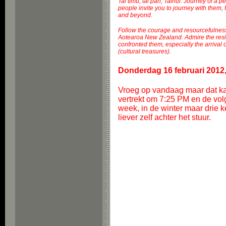
Tai timu, tai pari, Tainui: Journey of a 
people invite you to journey with them, 
and beyond.
Follow the courage and resourcefulness 
Aotearoa New Zealand. Admire the resil
confronted them, especially the arrival o
(cultural treasures).
Donderdag 16 februari 2012,
Vroeg op vandaag maar dat kan
vertrekt om 7:25 PM en de volg
week, in de winter maar drie k
liever zelf achter het stuur.