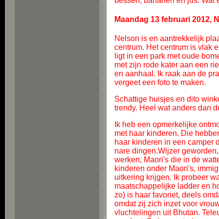
bessen, bananen en jus. Wat 
Maandag 13 februari 2012, 
Nelson is en aantrekkelijk pla
centrum. Het centrum is vlak 
ligt in een park met oude bome
met zijn rode kater aan een ri
en aanhaal. Ik raak aan de pra
vergeet een foto te maken.
Schattige huisjes en dito wink
trendy. Heel wat anders dan 
Ik heb een opmerkelijke ontmo
met haar kinderen. Die hebben 
haar kinderen in een camper 
nare dingen.Wijzer geworden, n
werken, Maori's die in de wat
kinderen onder Maori's, immig
uitkering krijgen. Ik probeer 
maatschappelijke ladder en hoe
zo) is haar favoriet, deels omd
omdat zij zich inzet voor vrou
vluchtelingen uit Bhutan. Tel