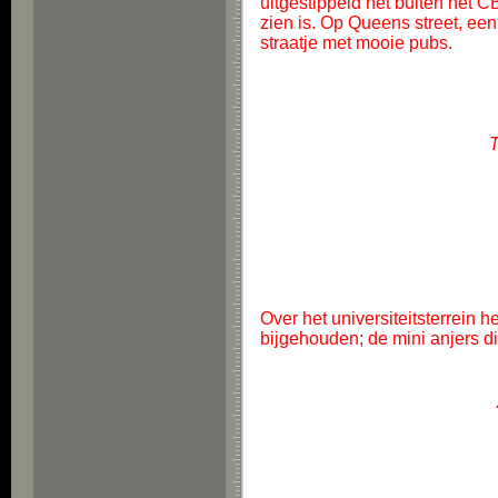
uitgestippeld net buiten het C
zien is. Op Queens street, een
straatje met mooie pubs.
T
Over het universiteitsterrein 
bijgehouden; de mini anjers di