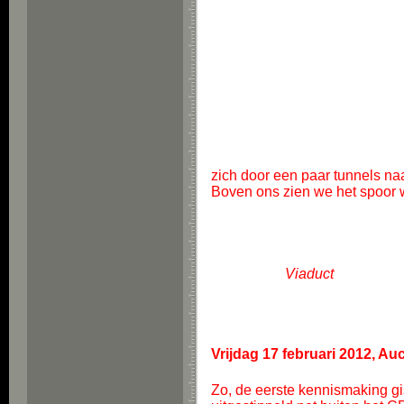
zich door een paar tunnels na
Boven ons zien we het spoor
Viaduct
Vrijdag 17 februari 2012, Au
Zo, de eerste kennismaking gis