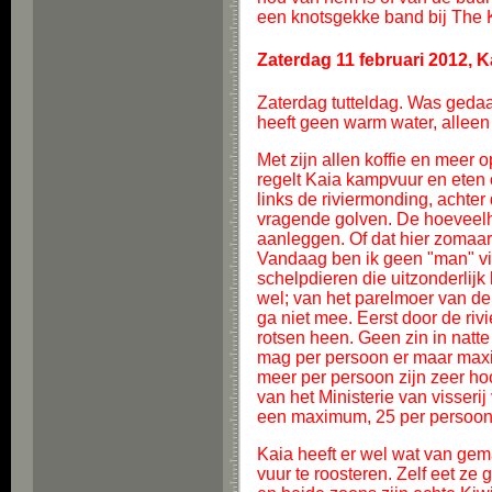
een knotsgekke band bij The 
Zaterdag 11 februari 2012, 
Zaterdag tutteldag. Was geda
heeft geen warm water, alleen
Met zijn allen koffie en meer o
regelt Kaia kampvuur en eten o
links de riviermonding, achter
vragende golven. De hoeveelhe
aanleggen. Of dat hier zomaa
Vandaag ben ik geen "man" vind
schelpdieren die uitzonderlijk 
wel; van het parelmoer van d
ga niet mee. Eerst door de ri
rotsen heen. Geen zin in natte
mag per persoon er maar max
meer per persoon zijn zeer hoo
van het Ministerie van visserij
een maximum, 25 per persoon.
Kaia heeft er wel wat van gema
vuur te roosteren. Zelf eet z