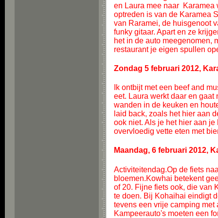
en Laura mee naar Karamea w
optreden is van de Karamea So
van Raramei, de huisgenoot v
funky gitaar. Apart en ze krijg
het in de auto meegenomen, me
restaurant je eigen spullen op
Zondag 5 februari 2012, Ka
Ik ontbijt met een beef and mu
eet. Laura werkt daar en gaat 
wanden in de keuken en houte
laid back, zoals het hier aan d
ook niet. Als je het hier aan je
overvloedig vette eten met bi
Maandag, 6 februari 2012, 
Activiteitendag.Op de fiets n
bloemen.Kowhai betekent geel 
of 20. Fijne fiets ook, die van
te doen. Bij Kohaihai eindigt 
tevens een vrije camping met al
Kampeerauto's moeten een form